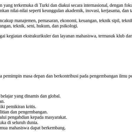
 yang terkemuka di Turki dan diakui secara internasional, dengan fo
ankan nilai-nilai seperti keunggulan akademik, inovasi, kerjasama, dan 
akup manajemen, pemasaran, ekonomi, keuangan, teknik sipil, teknik e
ngan, teknik, seni, hukum, dan psikologi.
 kegiatan ekstrakurikuler dan layanan mahasiswa, termasuk klub dan o
para pemimpin masa depan dan berkontribusi pada pengembangan ilmu p
belajar yang dinamis dan global.
an.
ki pemikiran kritis.
litian dan pengembangan.
alui pengabdian kepada masyarakat.
ka di seluruh dunia.
semua mahasiswa dapat berkembang.