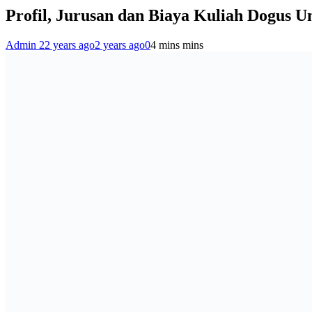
Profil, Jurusan dan Biaya Kuliah Dogus Un
Admin 2
2 years ago
2 years ago
0
4 mins mins