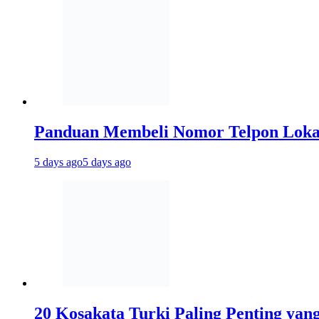
Panduan Membeli Nomor Telpon Lokal 
5 days ago
5 days ago
20 Kosakata Turki Paling Penting yan