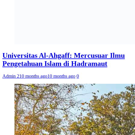
Universitas Al-Ahgaff: Mercusuar Ilmu
Pengetahuan Islam di Hadramaut
Admin 2
10 months ago
10 months ago
0