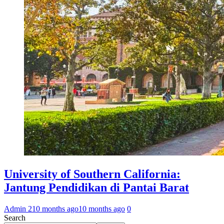
University of Southern California:
Jantung Pendidikan di Pantai Barat
Admin 2
10 months ago
10 months ago
0
Search