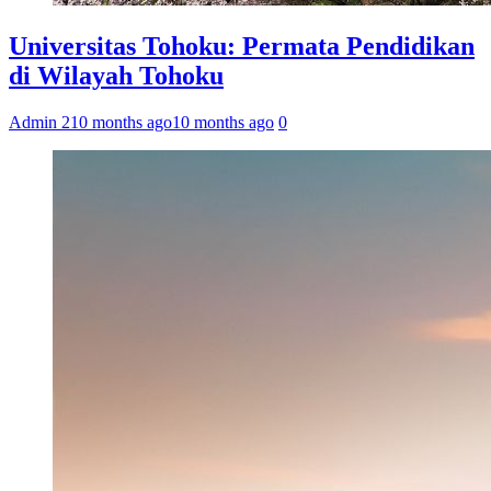
Universitas Tohoku: Permata Pendidikan
di Wilayah Tohoku
Admin 2
10 months ago
10 months ago
0