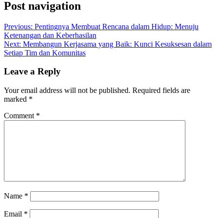
Post navigation
Previous:
Pentingnya Membuat Rencana dalam Hidup: Menuju
Ketenangan dan Keberhasilan
Next:
Membangun Kerjasama yang Baik: Kunci Kesuksesan dalam
Setiap Tim dan Komunitas
Leave a Reply
Your email address will not be published.
Required fields are
marked
*
Comment
*
Name
*
Email
*