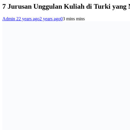
7 Jurusan Unggulan Kuliah di Turki yan
Admin 2
2 years ago
2 years ago
0
3 mins mins