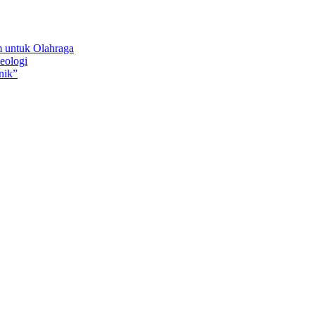
 untuk Olahraga
eologi
nik”