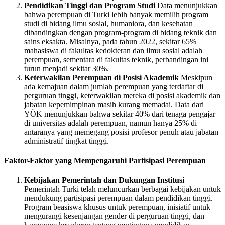
Pendidikan Tinggi dan Program Studi
Data menunjukkan
bahwa perempuan di Turki lebih banyak memilih program
studi di bidang ilmu sosial, humaniora, dan kesehatan
dibandingkan dengan program-program di bidang teknik dan
sains eksakta. Misalnya, pada tahun 2022, sekitar 65%
mahasiswa di fakultas kedokteran dan ilmu sosial adalah
perempuan, sementara di fakultas teknik, perbandingan ini
turun menjadi sekitar 30%.
Keterwakilan Perempuan di Posisi Akademik
Meskipun
ada kemajuan dalam jumlah perempuan yang terdaftar di
perguruan tinggi, keterwakilan mereka di posisi akademik dan
jabatan kepemimpinan masih kurang memadai. Data dari
YÖK menunjukkan bahwa sekitar 40% dari tenaga pengajar
di universitas adalah perempuan, namun hanya 25% di
antaranya yang memegang posisi profesor penuh atau jabatan
administratif tingkat tinggi.
Faktor-Faktor yang Mempengaruhi Partisipasi Perempuan
Kebijakan Pemerintah dan Dukungan Institusi
Pemerintah Turki telah meluncurkan berbagai kebijakan untuk
mendukung partisipasi perempuan dalam pendidikan tinggi.
Program beasiswa khusus untuk perempuan, inisiatif untuk
mengurangi kesenjangan gender di perguruan tinggi, dan