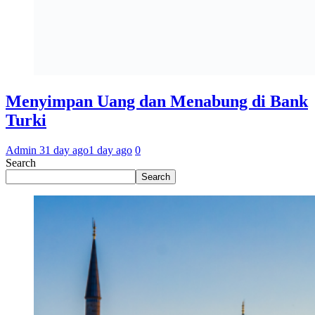
Menyimpan Uang dan Menabung di Bank
Turki
Admin 3
1 day ago
1 day ago
0
Search
Search