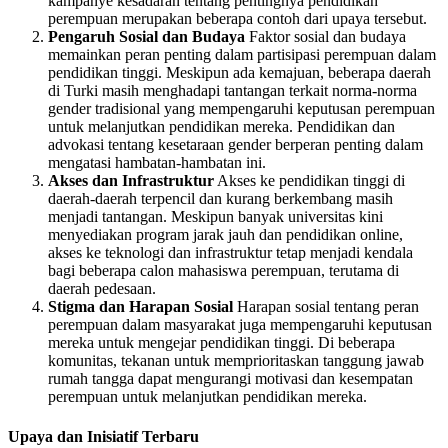
kampanye kesadaran tentang pentingnya pendidikan
perempuan merupakan beberapa contoh dari upaya tersebut.
Pengaruh Sosial dan Budaya
Faktor sosial dan budaya
memainkan peran penting dalam partisipasi perempuan dalam
pendidikan tinggi. Meskipun ada kemajuan, beberapa daerah
di Turki masih menghadapi tantangan terkait norma-norma
gender tradisional yang mempengaruhi keputusan perempuan
untuk melanjutkan pendidikan mereka. Pendidikan dan
advokasi tentang kesetaraan gender berperan penting dalam
mengatasi hambatan-hambatan ini.
Akses dan Infrastruktur
Akses ke pendidikan tinggi di
daerah-daerah terpencil dan kurang berkembang masih
menjadi tantangan. Meskipun banyak universitas kini
menyediakan program jarak jauh dan pendidikan online,
akses ke teknologi dan infrastruktur tetap menjadi kendala
bagi beberapa calon mahasiswa perempuan, terutama di
daerah pedesaan.
Stigma dan Harapan Sosial
Harapan sosial tentang peran
perempuan dalam masyarakat juga mempengaruhi keputusan
mereka untuk mengejar pendidikan tinggi. Di beberapa
komunitas, tekanan untuk memprioritaskan tanggung jawab
rumah tangga dapat mengurangi motivasi dan kesempatan
perempuan untuk melanjutkan pendidikan mereka.
Upaya dan Inisiatif Terbaru