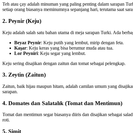
Teh atau çay adalah minuman yang paling penting dalam sarapan Turki.
setiap orang biasanya meminumnya sepanjang hari, terutama saat sara
2.
Peynir (Keju)
Keju adalah salah satu bahan utama di meja sarapan Turki. Ada berbag
Beyaz Peynir
: Keju putih yang lembut, mirip dengan feta.
Kaşar
: Keju keras yang bisa berumur muda atau tua.
Lor Peyniri
: Keju segar yang lembut.
Keju sering disajikan dengan zaitun dan tomat sebagai pelengkap.
3.
Zeytin (Zaitun)
Zaitun, baik hijau maupun hitam, adalah camilan umum yang disajika
sarapan.
4.
Domates dan Salatalık (Tomat dan Mentimun)
Tomat dan mentimun segar biasanya diiris dan disajikan sebagai sa
roti.
5.
Simit