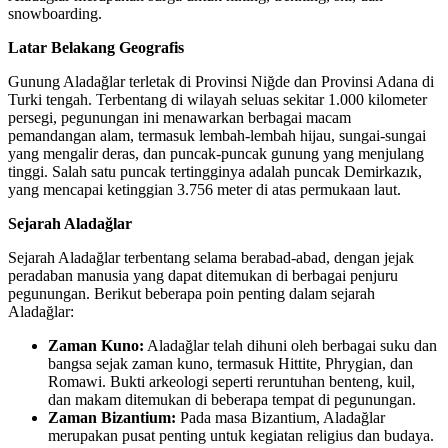
snowboarding.
Latar Belakang Geografis
Gunung Aladağlar terletak di Provinsi Niğde dan Provinsi Adana di
Turki tengah. Terbentang di wilayah seluas sekitar 1.000 kilometer
persegi, pegunungan ini menawarkan berbagai macam
pemandangan alam, termasuk lembah-lembah hijau, sungai-sungai
yang mengalir deras, dan puncak-puncak gunung yang menjulang
tinggi. Salah satu puncak tertingginya adalah puncak Demirkazık,
yang mencapai ketinggian 3.756 meter di atas permukaan laut.
Sejarah Aladağlar
Sejarah Aladağlar terbentang selama berabad-abad, dengan jejak
peradaban manusia yang dapat ditemukan di berbagai penjuru
pegunungan. Berikut beberapa poin penting dalam sejarah
Aladağlar:
Zaman Kuno:
Aladağlar telah dihuni oleh berbagai suku dan
bangsa sejak zaman kuno, termasuk Hittite, Phrygian, dan
Romawi. Bukti arkeologi seperti reruntuhan benteng, kuil,
dan makam ditemukan di beberapa tempat di pegunungan.
Zaman Bizantium:
Pada masa Bizantium, Aladağlar
merupakan pusat penting untuk kegiatan religius dan budaya.