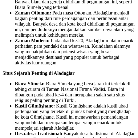
Banyak biara dan gereja didirikan di pegunungan ini, seperti
Biara Sümela yang terkenal.
Zaman Ottoman:
Pada masa Ottoman, Aladağlar menjadi
bagian penting dari rute perdagangan dan perlintasan antar
wilayah. Banyak desa dan kota kecil didirikan di pegunungan
ini, dan penduduknya mengandalkan sumber daya alam yang
melimpah untuk kehidupan mereka.
Zaman Modern:
Pada abad ke-20, Aladağlar mulai menarik
perhatian para pendaki dan wisatawan. Keindahan alamnya
yang menakjubkan dan potensi wisata yang besar
menjadikannya destinasi yang populer untuk berbagai
aktivitas luar ruangan.
Situs Sejarah Penting di Aladağlar
Biara Sümela:
Biara Sümela yang bersejarah ini terletak di
tebing curam di Taman Nasional Fırtına Vadisi. Biara ini
dibangun pada abad ke-4 dan merupakan salah satu situs
religius paling penting di Turki.
Kastil Gümüşhane:
Kastil Gümüşhane adalah kastil abad
pertengahan yang terletak di puncak bukit yang menghadap
ke kota Gümüşhane. Kastil ini menawarkan pemandangan
yang indah dan merupakan tempat yang menarik untuk
mempelajari sejarah Aladağlar.
Desa-desa Tradisional:
Banyak desa tradisional di Aladağlar