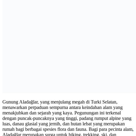
Gunung Aladağlar, yang menjulang megah di Turki Selatan,
menawarkan perpaduan sempurna antara keindahan alam yang
menakjubkan dan sejarah yang kaya. Pegunungan ini terkenal
dengan puncak-puncaknya yang tinggi, padang rumput alpine yang
luas, danau glasial yang jernih, dan hutan lebat yang merupakan
rumah bagi berbagai spesies flora dan fauna. Bagi para pecinta alam,
Aladağlar merupakan surga untuk hiking, trekking, ski, dan