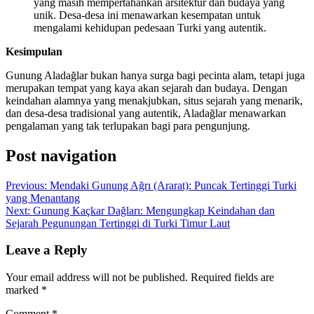
yang masih mempertahankan arsitektur dan budaya yang
unik. Desa-desa ini menawarkan kesempatan untuk
mengalami kehidupan pedesaan Turki yang autentik.
Kesimpulan
Gunung Aladağlar bukan hanya surga bagi pecinta alam, tetapi juga
merupakan tempat yang kaya akan sejarah dan budaya. Dengan
keindahan alamnya yang menakjubkan, situs sejarah yang menarik,
dan desa-desa tradisional yang autentik, Aladağlar menawarkan
pengalaman yang tak terlupakan bagi para pengunjung.
Post navigation
Previous:
Mendaki Gunung Ağrı (Ararat): Puncak Tertinggi Turki
yang Menantang
Next:
Gunung Kaçkar Dağları: Mengungkap Keindahan dan
Sejarah Pegunungan Tertinggi di Turki Timur Laut
Leave a Reply
Your email address will not be published.
Required fields are
marked
*
Comment
*