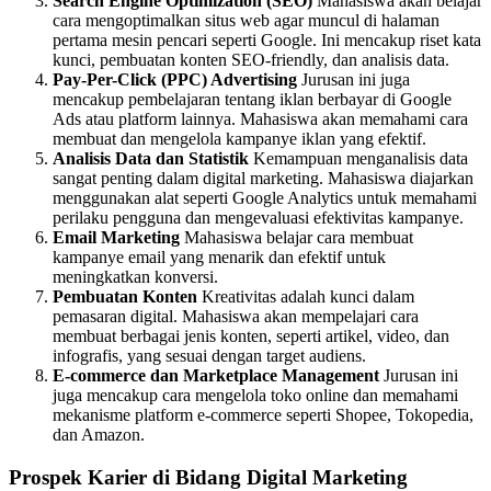
Search Engine Optimization (SEO)
Mahasiswa akan belajar
cara mengoptimalkan situs web agar muncul di halaman
pertama mesin pencari seperti Google. Ini mencakup riset kata
kunci, pembuatan konten SEO-friendly, dan analisis data.
Pay-Per-Click (PPC) Advertising
Jurusan ini juga
mencakup pembelajaran tentang iklan berbayar di Google
Ads atau platform lainnya. Mahasiswa akan memahami cara
membuat dan mengelola kampanye iklan yang efektif.
Analisis Data dan Statistik
Kemampuan menganalisis data
sangat penting dalam digital marketing. Mahasiswa diajarkan
menggunakan alat seperti Google Analytics untuk memahami
perilaku pengguna dan mengevaluasi efektivitas kampanye.
Email Marketing
Mahasiswa belajar cara membuat
kampanye email yang menarik dan efektif untuk
meningkatkan konversi.
Pembuatan Konten
Kreativitas adalah kunci dalam
pemasaran digital. Mahasiswa akan mempelajari cara
membuat berbagai jenis konten, seperti artikel, video, dan
infografis, yang sesuai dengan target audiens.
E-commerce dan Marketplace Management
Jurusan ini
juga mencakup cara mengelola toko online dan memahami
mekanisme platform e-commerce seperti Shopee, Tokopedia,
dan Amazon.
Prospek Karier di Bidang Digital Marketing