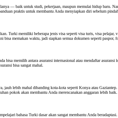
anya — baik untuk studi, pekerjaan, maupun memulai hidup baru. Namun
i panduan praktis untuk membantu Anda menyiapkan diri sebelum pindah
 Turki memiliki beberapa jenis visa seperti visa turis, visa pelajar, vi
 ini bisa memakan waktu, jadi siapkan semua dokumen seperti paspor, fo
a bisa memilih antara asuransi internasional atau mendaftar asuransi l
uransi bisa sangat mahal.
nya, jauh lebih mahal dibanding kota-kota seperti Konya atau Gaziantep.
butuhan pokok akan membantu Anda merencanakan anggaran lebih baik.
mpelajari bahasa Turki dasar akan sangat membantu Anda beradaptasi. F