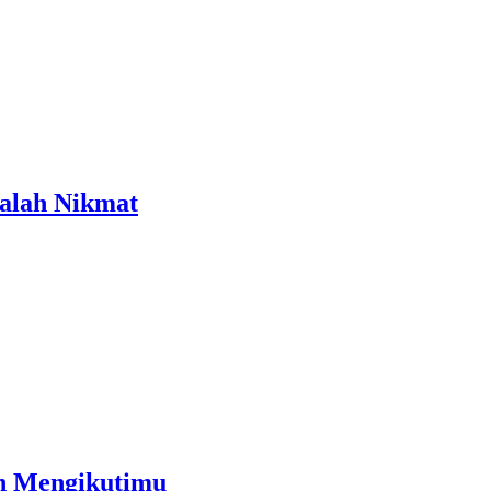
dalah Nikmat
an Mengikutimu