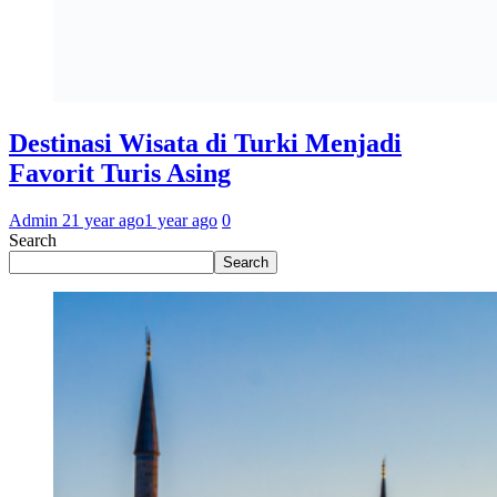
Destinasi Wisata di Turki Menjadi
Favorit Turis Asing
Admin 2
1 year ago
1 year ago
0
Search
Search