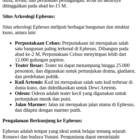
bumi, invasi, dan perubahan perdagangan. Kota ini akhirnya
ditinggalkan pada abad ke-15 M.
Situs Arkeologi Ephesus:
Situs arkeologi Ephesus meliputi berbagai bangunan dan struktur
kuno, antara lain:
Perpustakaan Celsus:
Perpustakaan ini merupakan salah
satu bangunan paling terkenal di Ephesus. Dibangun pada
abad ke-2 M, Perpustakaan Celsus menyimpan lebih dari
12.000 gulungan papirus.
Teater Besar:
Teater ini dapat menampung hingga 25.000
penonton, dan digunakan untuk pertunjukan drama, gladiator,
dan perdebatan publik.
Kuil Artemis:
Kuil ini merupakan salah satu kuil terbesar di
dunia kuno, dan didedikasikan untuk Dewi Artemis.
Odeon:
Odeon adalah teater kecil yang digunakan untuk
pertunjukan musik dan puisi.
Jalan Marmer:
Jalan ini merupakan jalan utama di Ephesus,
dan dilapisi dengan marmer putih.
Pengalaman Berkunjung ke Ephesus:
Ephesus adalah tempat yang ideal untuk belajar tentang sejarah
Romawi dan budaya Yunani. Pengunjung dapat menjelajahi