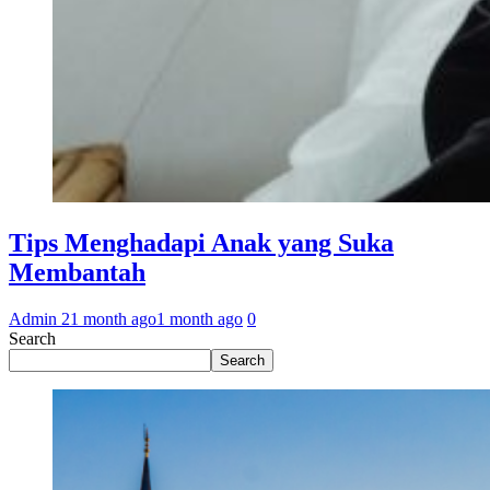
Tips Menghadapi Anak yang Suka
Membantah
Admin 2
1 month ago
1 month ago
0
Search
Search