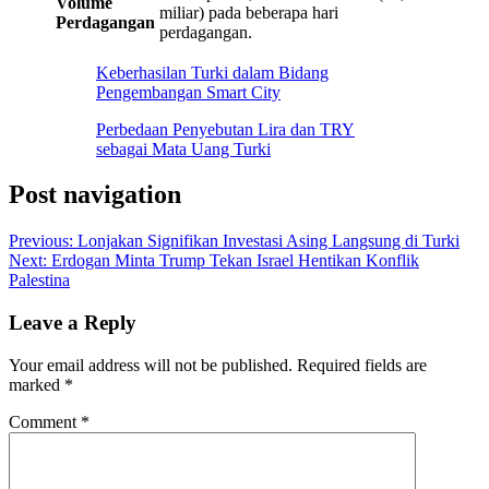
Volume
miliar) pada beberapa hari
Perdagangan
perdagangan.
Keberhasilan Turki dalam Bidang
Pengembangan Smart City
Perbedaan Penyebutan Lira dan TRY
sebagai Mata Uang Turki
Post navigation
Previous:
Lonjakan Signifikan Investasi Asing Langsung di Turki
Next:
Erdogan Minta Trump Tekan Israel Hentikan Konflik
Palestina
Leave a Reply
Your email address will not be published.
Required fields are
marked
*
Comment
*