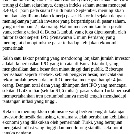
tertinggi dalam sejarahnya, dengan indeks saham utama mencapai
8.403,81 poin pada suatu hari di bulan September, menunjukkan
lonjakan signifikan dalam kinerja pasar. Rekor ini sejalan dengan
meningkatnya jumlah investor yang berpartisipasi di pasar saham,
yang melampaui 7 juta orang. Hal ini mencerminkan tren positif
yang sedang terjadi di Bursa Istanbul, yang juga dipengaruhi oleh
faktor-faktor seperti IPO (Penawaran Umum Perdana) yang
meningkat dan optimisme pasar terhadap kebijakan ekonomi
pemerintah.
Salah satu faktor penting yang mendorong lonjakan jumlah investor
adalah keberhasilan IPO yang tercatat di Bursa Istanbul, yang
menghasilkan dana besar dan minat tinggi dari publik. Beberapa
perusahaan seperti Ebebek, sebuah pengecer besar, mencatatkan
rekor jumlah peserta dalam IPO mereka, mencapai hampir 4 juta
orang. Dengan total dana yang dihimpun dari IPO yang mencapai
sekitar TL 43 miliar (sekitar $1,6 miliar), pasar saham Turki berhasil
mempertahankan tren pertumbuhannya meski tengah menghadapi
tantangan inflasi yang tinggi.
Rekor ini menunjukkan optimisme yang berkembang di kalangan
investor domestik dan asing, terutama setelah perubahan kebijakan
ekonomi yang dilakukan oleh pemerintah Turki, yang bertujuan
mengatasi inflasi yang tinggi dan mendorong stabilitas ekonomi
jangka panjang.