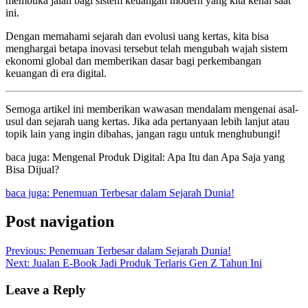
membuka jalan bagi sistem keuangan modern yang kita kenal saat
ini.
Dengan memahami sejarah dan evolusi uang kertas, kita bisa
menghargai betapa inovasi tersebut telah mengubah wajah sistem
ekonomi global dan memberikan dasar bagi perkembangan
keuangan di era digital.
Semoga artikel ini memberikan wawasan mendalam mengenai asal-
usul dan sejarah uang kertas. Jika ada pertanyaan lebih lanjut atau
topik lain yang ingin dibahas, jangan ragu untuk menghubungi!
baca juga: Mengenal Produk Digital: Apa Itu dan Apa Saja yang
Bisa Dijual?
baca juga: Penemuan Terbesar dalam Sejarah Dunia!
Post navigation
Previous:
Penemuan Terbesar dalam Sejarah Dunia!
Next:
Jualan E-Book Jadi Produk Terlaris Gen Z Tahun Ini
Leave a Reply