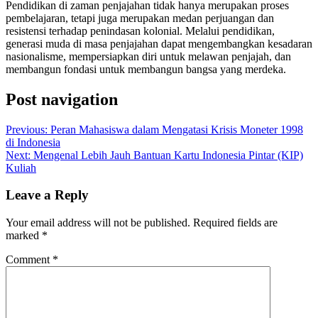
Pendidikan di zaman penjajahan tidak hanya merupakan proses
pembelajaran, tetapi juga merupakan medan perjuangan dan
resistensi terhadap penindasan kolonial. Melalui pendidikan,
generasi muda di masa penjajahan dapat mengembangkan kesadaran
nasionalisme, mempersiapkan diri untuk melawan penjajah, dan
membangun fondasi untuk membangun bangsa yang merdeka.
Post navigation
Previous:
Peran Mahasiswa dalam Mengatasi Krisis Moneter 1998
di Indonesia
Next:
Mengenal Lebih Jauh Bantuan Kartu Indonesia Pintar (KIP)
Kuliah
Leave a Reply
Your email address will not be published.
Required fields are
marked
*
Comment
*