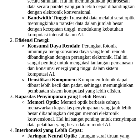
secara simultan. Hal ini memungkinkan pemrosesan
data secara paralel yang jauh lebih cepat dibandingkan
dengan elektronik konvensional.
Bandwidth Tinggi:
Transmisi data melalui serat optik
memungkinkan transfer data dalam jumlah besar
dengan kecepatan tinggi, mendukung kebutuhan
komputasi intensif dalam AI.
Efisiensi Energi:
Konsumsi Daya Rendah:
Perangkat fotonik
umumnya mengkonsumsi daya yang lebih rendah
dibandingkan dengan perangkat elektronik. Hal ini
sangat penting untuk mengatasi tantangan pemanasan
dan konsumsi energi yang tinggi dalam sistem
komputasi AI.
Densifikasi Komponen:
Komponen fotonik dapat
dibuat lebih kecil dan padat, sehingga memungkinkan
pembuatan sistem komputasi yang lebih efisien.
Kapasitas Penyimpanan yang Lebih Besar:
Memori Optik:
Memori optik berbasis cahaya
menawarkan kapasitas penyimpanan yang jauh lebih
besar dibandingkan dengan memori elektronik
konvensional. Hal ini sangat penting untuk menyimpan
data pelatihan yang besar dalam model AI.
Interkoneksi yang Lebih Cepat:
Jaringan Neural Optik:
Jaringan saraf tiruan yang