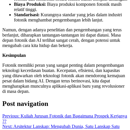
Biaya Produksi:
Biaya produksi komponen fotonik masih
relatif tinggi.
Standarisasi:
Kurangnya standar yang jelas dalam industri
fotonik menghambat pengembangan lebih lanjut.
Namun, dengan adanya penelitian dan pengembangan yang terus
berlanjut, diharapkan tantangan-tantangan ini dapat diatasi. Masa
depan fotonik dan AI terlihat sangat cerah, dengan potensi untuk
mengubah cara kita hidup dan bekerja.
Kesimpulan
Fotonik memiliki peran yang sangat penting dalam pengembangan
teknologi kecerdasan buatan. Kecepatan, efisiensi, dan kapasitas
yang ditawarkan oleh teknologi fotonik akan mendorong kemajuan
pesat dalam bidang AI. Dengan terus berinovasi, kita dapat
mengharapkan munculnya aplikasi-aplikasi baru yang revolusioner
di masa depan.
Post navigation
Previous:
Kuliah Jurusan Fotonik dan Bagaimana Prospek Kerjanya
??
Next:
Arsitektur Lanskap: Mengubah Dunia, Satu Lanskap Satu