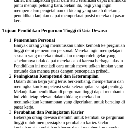
karier, mendapatkan gelar baru atau sertifikasi dapat membuka
pintu menuju peluang baru. Selain itu, bagi yang ingin
memperdalam pengetahuan di bidang yang sudah ditekuni,
pendidikan lanjutan dapat memperkuat posisi mereka di pasar
kerja.
Tujuan Pendidikan Perguruan Tinggi di Usia Dewasa
Pemenuhan Personal
Banyak orang yang memutuskan untuk kembali ke perguruan
tinggi demi pemenuhan personal. Mereka ingin mempelajari
sesuatu yang mereka minati atau memperoleh gelar yang
sebelumnya tidak dapat mereka capai karena berbagai alasan.
Pendidikan ini menjadi cara untuk mewujudkan impian yang
tertunda dan merasa puas dengan pencapaian pribadi.
Peningkatan Kompetensi dan Keterampilan
Dalam dunia kerja yang terus berkembang, memperbarui dan
meningkatkan kompetensi serta keterampilan sangat penting.
Melanjutkan pendidikan di perguruan tinggi dapat membantu
individu tetap relevan dalam bidang mereka dan
meningkatkan kemampuan yang diperlukan untuk bersaing di
pasar kerja.
Perubahan dan Peningkatan Karier
Beberapa orang dewasa memilih untuk kembali ke perguruan
tinggi untuk mempersiapkan perubahan karier. Gelar
tambahan atau pelatihan khusus dapat memberikan mereka