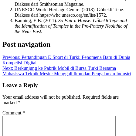
Diakses dari Smithsonian Magazine.
UNESCO World Heritage Centre. (2018). Göbekli Tepe.
Diakses dari https://whc.unesco.org/en/list/1572.
Banning, E.B. (2011).
So Fair a House: Göbekli Tepe and
the Identification of Temples in the Pre-Pottery Neolithic of
the Near East
.
Post navigation
Previous:
Pertandingan E-Sport di Turki: Fenomena Baru di Dunia
Kompetisi Digital
Next:
Berkunjung ke Pabrik Mobil di Bursa Turki Bersama
Mahasiswa Teknik Mesin: Menggali Ilmu dan Pengalaman Industri
Leave a Reply
Your email address will not be published.
Required fields are
marked
*
Comment
*