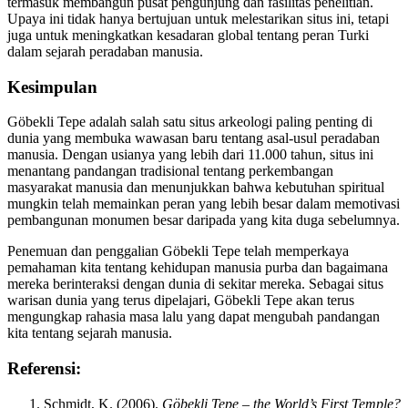
termasuk membangun pusat pengunjung dan fasilitas penelitian.
Upaya ini tidak hanya bertujuan untuk melestarikan situs ini, tetapi
juga untuk meningkatkan kesadaran global tentang peran Turki
dalam sejarah peradaban manusia.
Kesimpulan
Göbekli Tepe adalah salah satu situs arkeologi paling penting di
dunia yang membuka wawasan baru tentang asal-usul peradaban
manusia. Dengan usianya yang lebih dari 11.000 tahun, situs ini
menantang pandangan tradisional tentang perkembangan
masyarakat manusia dan menunjukkan bahwa kebutuhan spiritual
mungkin telah memainkan peran yang lebih besar dalam memotivasi
pembangunan monumen besar daripada yang kita duga sebelumnya.
Penemuan dan penggalian Göbekli Tepe telah memperkaya
pemahaman kita tentang kehidupan manusia purba dan bagaimana
mereka berinteraksi dengan dunia di sekitar mereka. Sebagai situs
warisan dunia yang terus dipelajari, Göbekli Tepe akan terus
mengungkap rahasia masa lalu yang dapat mengubah pandangan
kita tentang sejarah manusia.
Referensi:
Schmidt, K. (2006).
Göbekli Tepe – the World’s First Temple?