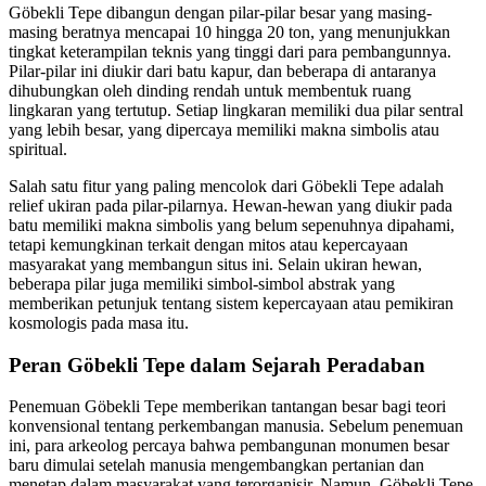
Göbekli Tepe dibangun dengan pilar-pilar besar yang masing-
masing beratnya mencapai 10 hingga 20 ton, yang menunjukkan
tingkat keterampilan teknis yang tinggi dari para pembangunnya.
Pilar-pilar ini diukir dari batu kapur, dan beberapa di antaranya
dihubungkan oleh dinding rendah untuk membentuk ruang
lingkaran yang tertutup. Setiap lingkaran memiliki dua pilar sentral
yang lebih besar, yang dipercaya memiliki makna simbolis atau
spiritual.
Salah satu fitur yang paling mencolok dari Göbekli Tepe adalah
relief ukiran pada pilar-pilarnya. Hewan-hewan yang diukir pada
batu memiliki makna simbolis yang belum sepenuhnya dipahami,
tetapi kemungkinan terkait dengan mitos atau kepercayaan
masyarakat yang membangun situs ini. Selain ukiran hewan,
beberapa pilar juga memiliki simbol-simbol abstrak yang
memberikan petunjuk tentang sistem kepercayaan atau pemikiran
kosmologis pada masa itu.
Peran Göbekli Tepe dalam Sejarah Peradaban
Penemuan Göbekli Tepe memberikan tantangan besar bagi teori
konvensional tentang perkembangan manusia. Sebelum penemuan
ini, para arkeolog percaya bahwa pembangunan monumen besar
baru dimulai setelah manusia mengembangkan pertanian dan
menetap dalam masyarakat yang terorganisir. Namun, Göbekli Tepe