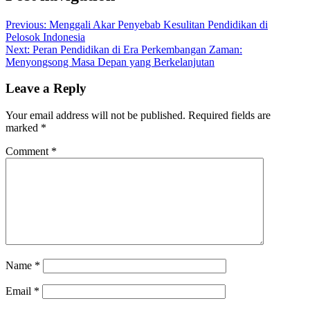
Previous:
Menggali Akar Penyebab Kesulitan Pendidikan di
Pelosok Indonesia
Next:
Peran Pendidikan di Era Perkembangan Zaman:
Menyongsong Masa Depan yang Berkelanjutan
Leave a Reply
Your email address will not be published.
Required fields are
marked
*
Comment
*
Name
*
Email
*