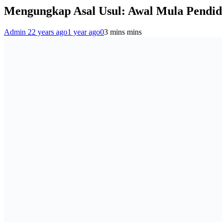
Mengungkap Asal Usul: Awal Mula Pendidi
Admin 2
2 years ago
1 year ago
0
3 mins mins