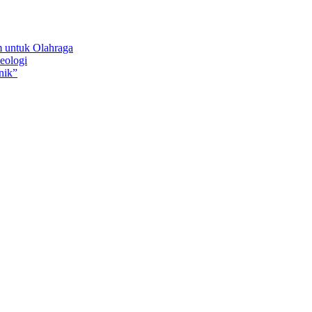
 untuk Olahraga
eologi
nik”