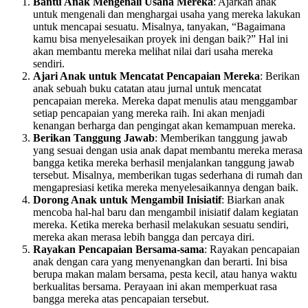
Bantu Anak Mengenali Usaha Mereka
: Ajarkan anak
untuk mengenali dan menghargai usaha yang mereka lakukan
untuk mencapai sesuatu. Misalnya, tanyakan, “Bagaimana
kamu bisa menyelesaikan proyek ini dengan baik?” Hal ini
akan membantu mereka melihat nilai dari usaha mereka
sendiri.
Ajari Anak untuk Mencatat Pencapaian Mereka
: Berikan
anak sebuah buku catatan atau jurnal untuk mencatat
pencapaian mereka. Mereka dapat menulis atau menggambar
setiap pencapaian yang mereka raih. Ini akan menjadi
kenangan berharga dan pengingat akan kemampuan mereka.
Berikan Tanggung Jawab
: Memberikan tanggung jawab
yang sesuai dengan usia anak dapat membantu mereka merasa
bangga ketika mereka berhasil menjalankan tanggung jawab
tersebut. Misalnya, memberikan tugas sederhana di rumah dan
mengapresiasi ketika mereka menyelesaikannya dengan baik.
Dorong Anak untuk Mengambil Inisiatif
: Biarkan anak
mencoba hal-hal baru dan mengambil inisiatif dalam kegiatan
mereka. Ketika mereka berhasil melakukan sesuatu sendiri,
mereka akan merasa lebih bangga dan percaya diri.
Rayakan Pencapaian Bersama-sama
: Rayakan pencapaian
anak dengan cara yang menyenangkan dan berarti. Ini bisa
berupa makan malam bersama, pesta kecil, atau hanya waktu
berkualitas bersama. Perayaan ini akan memperkuat rasa
bangga mereka atas pencapaian tersebut.