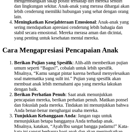
mengembangkan sikap positif terhadap diri mereka sendiri
dan lingkungan sekitar. Anak-anak yang merasa dihargai akan
lebih cenderung memiliki hubungan yang sehat dengan orang
lain.
Meningkatkan Kesejahteraan Emosional
: Anak-anak yang
sering mendapatkan apresiasi cenderung lebih bahagia dan
stabil secara emosional. Mereka merasa aman dan dicintai,
yang penting untuk kesehatan mental mereka.
Cara Mengapresiasi Pencapaian Anak
Berikan Pujian yang Spesifik
: Alih-alih memberikan pujian
umum seperti “Bagus!”, cobalah untuk lebih spesifik.
Misalnya, “Kamu sangat pintar karena berhasil menyelesaikan
soal matematika yang sulit ini.” Pujian yang spesifik akan
membuat anak lebih memahami apa yang mereka lakukan
dengan baik.
Berikan Perhatian Penuh
: Saat anak menunjukkan
pencapaian mereka, berikan perhatian penuh. Matikan ponsel
dan fokuslah pada mereka. Tindakan ini menunjukkan bahwa
Anda benar-benar menghargai usaha mereka.
Tunjukkan Kebanggaan Anda
: Jangan ragu untuk
menunjukkan betapa bangganya Anda terhadap anak.
Misalnya, katakan, “Ayah/Ibu sangat bangga padamu!” Kata-
kata ini sangat berharga bagi anak dan akan meningkatkan