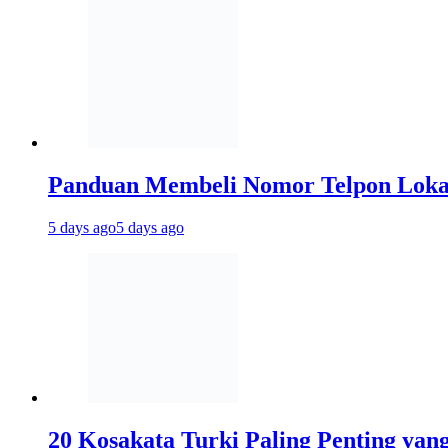
Panduan Membeli Nomor Telpon Lokal 
5 days ago
5 days ago
20 Kosakata Turki Paling Penting yan