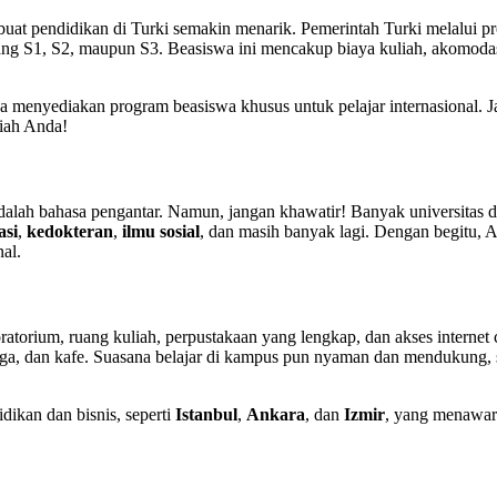
mbuat pendidikan di Turki semakin menarik. Pemerintah Turki melalui 
ang S1, S2, maupun S3. Beasiswa ini mencakup biaya kuliah, akomodas
a menyediakan program beasiswa khusus untuk pelajar internasional. Jad
iah Anda!
 adalah bahasa pengantar. Namun, jangan khawatir! Banyak universitas 
asi
,
kedokteran
,
ilmu sosial
, dan masih banyak lagi. Dengan begitu, 
al.
boratorium, ruang kuliah, perpustakaan yang lengkap, dan akses interne
ahraga, dan kafe. Suasana belajar di kampus pun nyaman dan mendukung,
dikan dan bisnis, seperti
Istanbul
,
Ankara
, dan
Izmir
, yang menawar