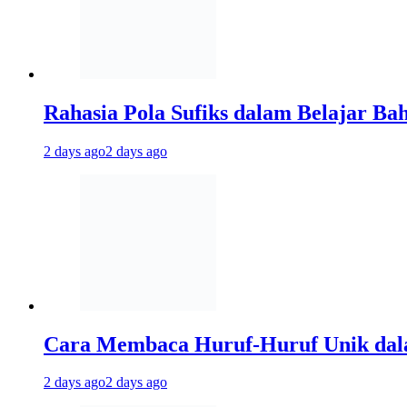
Rahasia Pola Sufiks dalam Belajar Ba
2 days ago
2 days ago
Cara Membaca Huruf-Huruf Unik dal
2 days ago
2 days ago