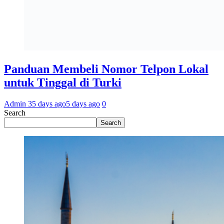
Panduan Membeli Nomor Telpon Lokal
untuk Tinggal di Turki
Admin 3
5 days ago
5 days ago
0
Search
Search