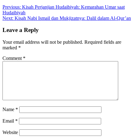
Previous:
Kisah Perjanjian Hudaibiyah: Kemarahan Umar saat
Hudaibiyah
Next:
Kisah Nabi Ismail dan Mukjizatnya: Dalil dalam Al-Qur’an
Leave a Reply
Your email address will not be published.
Required fields are
marked
*
Comment
*
Name
*
Email
*
Website