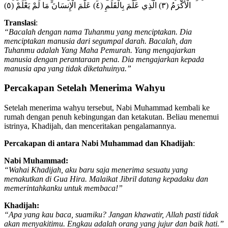
الْأَكْرَمُ (٣) الَّذِي عَلَّمَ بِالْقَلَمِ (٤) عَلَّمَ الْإِنسَانَ مَا لَمْ يَعْلَمْ (٥)
Translasi
:
“Bacalah dengan nama Tuhanmu yang menciptakan. Dia
menciptakan manusia dari segumpal darah. Bacalah, dan
Tuhanmu adalah Yang Maha Pemurah. Yang mengajarkan
manusia dengan perantaraan pena. Dia mengajarkan kepada
manusia apa yang tidak diketahuinya.”
Percakapan Setelah Menerima Wahyu
Setelah menerima wahyu tersebut, Nabi Muhammad kembali ke
rumah dengan penuh kebingungan dan ketakutan. Beliau menemui
istrinya, Khadijah, dan menceritakan pengalamannya.
Percakapan di antara Nabi Muhammad dan Khadijah
:
Nabi Muhammad:
“Wahai Khadijah, aku baru saja menerima sesuatu yang
menakutkan di Gua Hira. Malaikat Jibril datang kepadaku dan
memerintahkanku untuk membaca!”
Khadijah:
“Apa yang kau baca, suamiku? Jangan khawatir, Allah pasti tidak
akan menyakitimu. Engkau adalah orang yang jujur dan baik hati.”