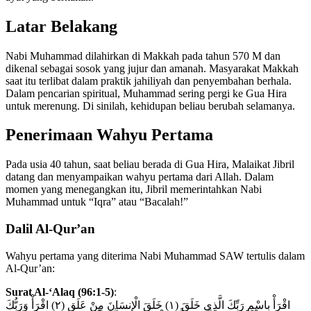
Latar Belakang
Nabi Muhammad dilahirkan di Makkah pada tahun 570 M dan
dikenal sebagai sosok yang jujur dan amanah. Masyarakat Makkah
saat itu terlibat dalam praktik jahiliyah dan penyembahan berhala.
Dalam pencarian spiritual, Muhammad sering pergi ke Gua Hira
untuk merenung. Di sinilah, kehidupan beliau berubah selamanya.
Penerimaan Wahyu Pertama
Pada usia 40 tahun, saat beliau berada di Gua Hira, Malaikat Jibril
datang dan menyampaikan wahyu pertama dari Allah. Dalam
momen yang menegangkan itu, Jibril memerintahkan Nabi
Muhammad untuk “Iqra” atau “Bacalah!”
Dalil Al-Qur’an
Wahyu pertama yang diterima Nabi Muhammad SAW tertulis dalam
Al-Qur’an:
Surat Al-‘Alaq (96:1-5)
:
اقْرَأْ بِاسْمِ رَبِّكَ الَّذِي خَلَقَ (١) خَلَقَ الْإِنسَانَ مِنْ عَلَقٍ (٢) اقْرَأْ وَرَبُّكَ