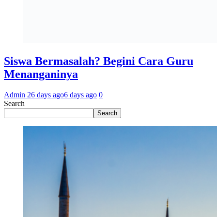
Siswa Bermasalah? Begini Cara Guru
Menanganinya
Admin 2
6 days ago
6 days ago
0
Search
Search