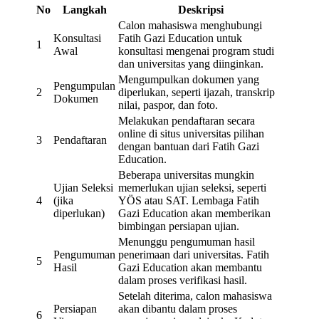
No
Langkah
Deskripsi
Calon mahasiswa menghubungi
Konsultasi
Fatih Gazi Education untuk
1
Awal
konsultasi mengenai program studi
dan universitas yang diinginkan.
Mengumpulkan dokumen yang
Pengumpulan
2
diperlukan, seperti ijazah, transkrip
Dokumen
nilai, paspor, dan foto.
Melakukan pendaftaran secara
online di situs universitas pilihan
3
Pendaftaran
dengan bantuan dari Fatih Gazi
Education.
Beberapa universitas mungkin
Ujian Seleksi
memerlukan ujian seleksi, seperti
4
(jika
YÖS atau SAT. Lembaga Fatih
diperlukan)
Gazi Education akan memberikan
bimbingan persiapan ujian.
Menunggu pengumuman hasil
Pengumuman
penerimaan dari universitas. Fatih
5
Hasil
Gazi Education akan membantu
dalam proses verifikasi hasil.
Setelah diterima, calon mahasiswa
Persiapan
akan dibantu dalam proses
6