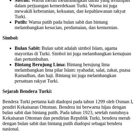
Merah:
Warna merah melambangkan darah yang tertumpah
dalam perjuangan kemerdekaan Turki. Warna ini juga
mewakili keberanian, kekuatan, dan kepahlawanan rakyat
Turki.
Putih:
Warna putih pada bulan sabit dan bintang
melambangkan kesucian, perdamaian, dan kemurnian.
Simbol:
Bulan Sabit:
Bulan sabit adalah simbol Islam, agama
mayoritas di Turki. Simbol ini juga melambangkan kemajuan
dan pertumbuhan.
Bintang Berujung Lima:
Bintang berujung lima
melambangkan lima pilar Islam: syahadat, salat, zakat, puasa
Ramadhan, dan haji. Bintang ini juga melambangkan
persatuan rakyat Turki.
Sejarah Bendera Turki:
Bendera Turki pertama kali diadopsi pada tahun 1299 oleh Osman I,
pendiri Kekaisaran Ottoman. Bendera ini berwarna hijau dengan
bulan sabit dan bintang putih. Pada tahun 1923, setelah runtuhnya
Kekaisaran Ottoman dan pendirian Republik Turki, bendera merah
dengan bulan sabit dan bintang putih diadopsi sebagai bendera
nasional.