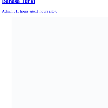
Bahasa Turki
Admin 3
11 hours ago
11 hours ago
0