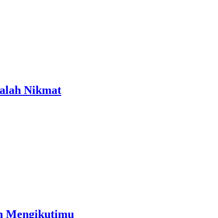
dalah Nikmat
an Mengikutimu