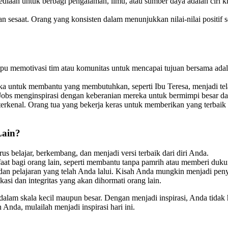
diaan untuk berbagi pengalaman, ilmu, atau sumber daya adalah ciri kh
akan sesaat. Orang yang konsisten dalam menunjukkan nilai-nilai positi
 memotivasi tim atau komunitas untuk mencapai tujuan bersama adala
 untuk membantu yang membutuhkan, seperti Ibu Teresa, menjadi tel
 Jobs menginspirasi dengan keberanian mereka untuk bermimpi besar da
h terkenal. Orang tua yang bekerja keras untuk memberikan yang terbaik
Lain?
rus belajar, berkembang, dan menjadi versi terbaik dari diri Anda.
aat bagi orang lain, seperti membantu tanpa pamrih atau memberi duk
 dan pelajaran yang telah Anda lalui. Kisah Anda mungkin menjadi pen
si dan integritas yang akan dihormati orang lain.
dalam skala kecil maupun besar. Dengan menjadi inspirasi, Anda tida
Anda, mulailah menjadi inspirasi hari ini.