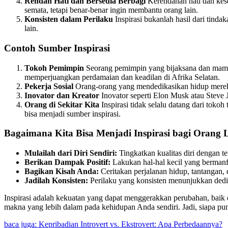
Rendah Hati dan Bersedia Berbagi
Kerendahan hati dan kese
semata, tetapi benar-benar ingin membantu orang lain.
Konsisten dalam Perilaku
Inspirasi bukanlah hasil dari tind
lain.
Contoh Sumber Inspirasi
Tokoh Pemimpin
Seorang pemimpin yang bijaksana dan mampu
memperjuangkan perdamaian dan keadilan di Afrika Selatan.
Pekerja Sosial
Orang-orang yang mendedikasikan hidup mereka
Inovator dan Kreator
Inovator seperti Elon Musk atau Steve
Orang di Sekitar Kita
Inspirasi tidak selalu datang dari toko
bisa menjadi sumber inspirasi.
Bagaimana Kita Bisa Menjadi Inspirasi bagi Orang 
Mulailah dari Diri Sendiri:
Tingkatkan kualitas diri dengan te
Berikan Dampak Positif:
Lakukan hal-hal kecil yang bermanf
Bagikan Kisah Anda:
Ceritakan perjalanan hidup, tantangan,
Jadilah Konsisten:
Perilaku yang konsisten menunjukkan dedika
Inspirasi adalah kekuatan yang dapat menggerakkan perubahan, baik 
makna yang lebih dalam pada kehidupan Anda sendiri. Jadi, siapa pun 
baca juga: Kepribadian Introvert vs. Ekstrovert: Apa Perbedaannya?