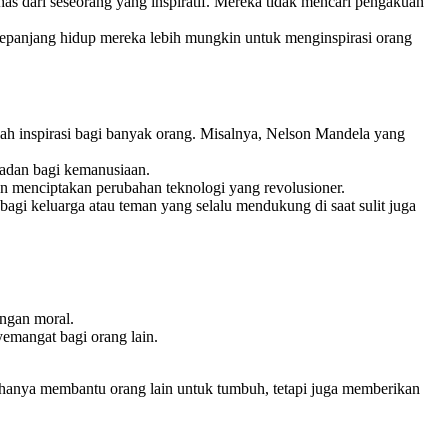
as dari seseorang yang inspiratif. Mereka tidak mencari pengakuan
f sepanjang hidup mereka lebih mungkin untuk menginspirasi orang
h inspirasi bagi banyak orang. Misalnya, Nelson Mandela yang
adan bagi kemanusiaan.
n menciptakan perubahan teknologi yang revolusioner.
 bagi keluarga atau teman yang selalu mendukung di saat sulit juga
ungan moral.
yemangat bagi orang lain.
k hanya membantu orang lain untuk tumbuh, tetapi juga memberikan