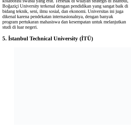
kolaborasi swasta yang erat. Terletak di wilayah strategis di Istanbul,
Boğaziçi University terkenal dengan pendidikan yang sangat baik di
bidang teknik, seni, ilmu sosial, dan ekonomi. Universitas ini juga
dikenal karena pendekatan internasionalnya, dengan banyak
program pertukaran mahasiswa dan kesempatan untuk melanjutkan
studi di luar negeri.
5.
İstanbul Technical University (İTÜ)