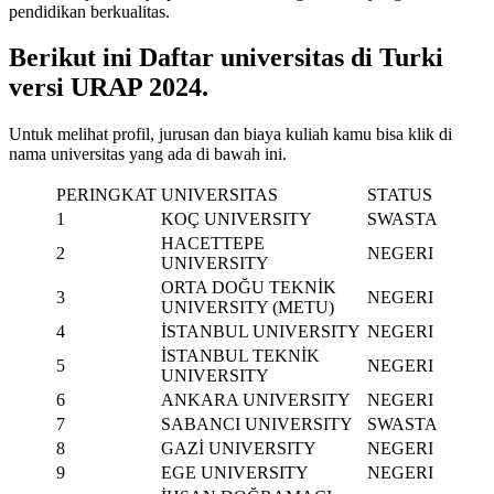
pendidikan berkualitas.
Berikut ini Daftar universitas di Turki
versi URAP 2024.
Untuk melihat profil, jurusan dan biaya kuliah kamu bisa klik di
nama universitas yang ada di bawah ini.
PERINGKAT
UNIVERSITAS
STATUS
1
KOÇ UNIVERSITY
SWASTA
HACETTEPE
2
NEGERI
UNIVERSITY
ORTA DOĞU TEKNİK
3
NEGERI
UNIVERSITY (METU)
4
İSTANBUL UNIVERSITY
NEGERI
İSTANBUL TEKNİK
5
NEGERI
UNIVERSITY
6
ANKARA UNIVERSITY
NEGERI
7
SABANCI UNIVERSITY
SWASTA
8
GAZİ UNIVERSITY
NEGERI
9
EGE UNIVERSITY
NEGERI