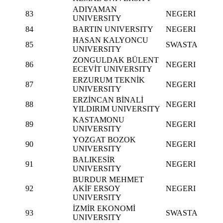
ADIYAMAN
83
NEGERI
UNIVERSITY
84
BARTIN UNIVERSITY
NEGERI
HASAN KALYONCU
85
SWASTA
UNIVERSITY
ZONGULDAK BÜLENT
86
NEGERI
ECEVİT UNIVERSITY
ERZURUM TEKNİK
87
NEGERI
UNIVERSITY
ERZİNCAN BİNALİ
88
NEGERI
YILDIRIM UNIVERSITY
KASTAMONU
89
NEGERI
UNIVERSITY
YOZGAT BOZOK
90
NEGERI
UNIVERSITY
BALIKESİR
91
NEGERI
UNIVERSITY
BURDUR MEHMET
92
AKİF ERSOY
NEGERI
UNIVERSITY
İZMİR EKONOMİ
93
SWASTA
UNIVERSITY