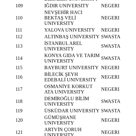
109
IĞDIR UNIVERSITY
NEGERI
NEVŞEHİR HACI
110
BEKTAŞ VELİ
NEGERI
UNIVERSITY
111
YALOVA UNIVERSITY
NEGERI
112
ALTINBAŞ UNIVERSITY
SWASTA
İSTANBUL AREL
113
SWASTA
UNIVERSITY
KONYA GIDA VE TARIM
114
SWASTA
UNIVERSITY
115
BAYBURT UNIVERSITY
NEGERI
BİLECİK ŞEYH
116
NEGERI
EDEBALİ UNIVERSITY
OSMANİYE KORKUT
117
NEGERI
ATA UNIVERSITY
DEMİROĞLU BİLİM
118
SWASTA
UNIVERSITY
119
ÜSKÜDAR UNIVERSITY
SWASTA
GÜMÜŞHANE
120
NEGERI
UNIVERSITY
ARTVİN ÇORUH
121
NEGERI
UNIVERSITY