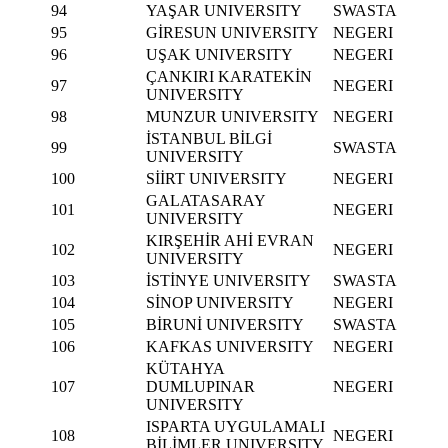
94
YAŞAR UNIVERSITY
SWASTA
95
GİRESUN UNIVERSITY
NEGERI
96
UŞAK UNIVERSITY
NEGERI
ÇANKIRI KARATEKİN
97
NEGERI
UNIVERSITY
98
MUNZUR UNIVERSITY
NEGERI
İSTANBUL BİLGİ
99
SWASTA
UNIVERSITY
100
SİİRT UNIVERSITY
NEGERI
GALATASARAY
101
NEGERI
UNIVERSITY
KIRŞEHİR AHİ EVRAN
102
NEGERI
UNIVERSITY
103
İSTİNYE UNIVERSITY
SWASTA
104
SİNOP UNIVERSITY
NEGERI
105
BİRUNİ UNIVERSITY
SWASTA
106
KAFKAS UNIVERSITY
NEGERI
KÜTAHYA
107
DUMLUPINAR
NEGERI
UNIVERSITY
ISPARTA UYGULAMALI
108
NEGERI
BİLİMLER UNIVERSITY