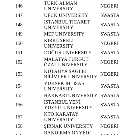
TÜRK-ALMAN
146
NEGERI
UNIVERSITY
147
UFUK UNIVERSITY
SWASTA
İSTANBUL TİCARET
148
SWASTA
UNIVERSITY
149
MEF UNIVERSITY
SWASTA
KIRKLARELİ
150
NEGERI
UNIVERSITY
151
DOĞUŞ UNIVERSITY
SWASTA
MALATYA TURGUT
152
NEGERI
ÖZAL UNIVERSITY
KÜTAHYA SAĞLIK
153
NEGERI
BİLİMLER UNIVERSITY
YÜKSEK İHTİSAS
154
SWASTA
UNIVERSITY
155
HAKKARİ UNIVERSITY
SWASTA
İSTANBUL YENİ
156
SWASTA
YÜZYIL UNIVERSITY
KTO KARATAY
157
SWASTA
UNIVERSITY
158
ŞIRNAK UNIVERSITY
NEGERI
BANDIRMA ONYEDİ