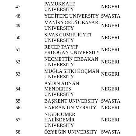
PAMUKKALE
47
NEGERI
UNIVERSITY
48
YEDİTEPE UNIVERSITY
SWASTA
MANİSA CELÂL BAYAR
49
NEGERI
UNIVERSITY
SİVAS CUMHURİYET
50
NEGERI
UNIVERSITY
RECEP TAYYİP
51
NEGERI
ERDOĞAN UNIVERSITY
NECMETTİN ERBAKAN
52
NEGERI
UNIVERSITY
MUĞLA SITKI KOÇMAN
53
NEGERI
UNIVERSITY
AYDIN ADNAN
54
MENDERES
NEGERI
UNIVERSITY
55
BAŞKENT UNIVERSITY
SWASTA
56
HARRAN UNIVERSITY
NEGERI
NİĞDE ÖMER
57
HALİSDEMİR
NEGERI
UNIVERSITY
58
ÖZYEĞİN UNIVERSITY
SWASTA