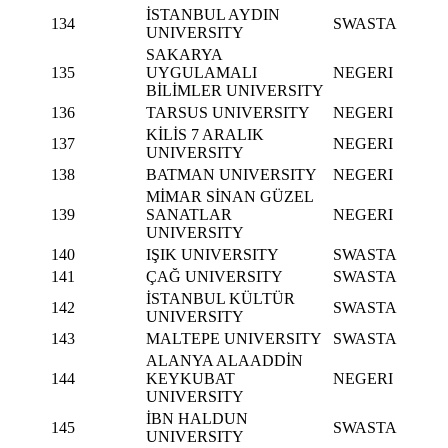
İSTANBUL AYDIN
134
SWASTA
UNIVERSITY
SAKARYA
135
UYGULAMALI
NEGERI
BİLİMLER UNIVERSITY
136
TARSUS UNIVERSITY
NEGERI
KİLİS 7 ARALIK
137
NEGERI
UNIVERSITY
138
BATMAN UNIVERSITY
NEGERI
MİMAR SİNAN GÜZEL
139
SANATLAR
NEGERI
UNIVERSITY
140
IŞIK UNIVERSITY
SWASTA
141
ÇAĞ UNIVERSITY
SWASTA
İSTANBUL KÜLTÜR
142
SWASTA
UNIVERSITY
143
MALTEPE UNIVERSITY
SWASTA
ALANYA ALAADDİN
144
KEYKUBAT
NEGERI
UNIVERSITY
İBN HALDUN
145
SWASTA
UNIVERSITY