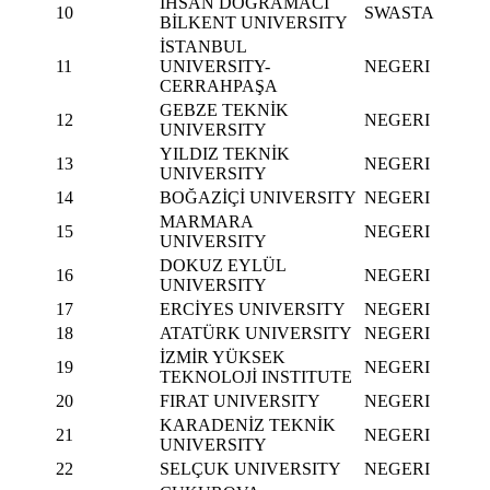
İHSAN DOĞRAMACI
10
SWASTA
BİLKENT UNIVERSITY
İSTANBUL
11
UNIVERSITY-
NEGERI
CERRAHPAŞA
GEBZE TEKNİK
12
NEGERI
UNIVERSITY
YILDIZ TEKNİK
13
NEGERI
UNIVERSITY
14
BOĞAZİÇİ UNIVERSITY
NEGERI
MARMARA
15
NEGERI
UNIVERSITY
DOKUZ EYLÜL
16
NEGERI
UNIVERSITY
17
ERCİYES UNIVERSITY
NEGERI
18
ATATÜRK UNIVERSITY
NEGERI
İZMİR YÜKSEK
19
NEGERI
TEKNOLOJİ INSTITUTE
20
FIRAT UNIVERSITY
NEGERI
KARADENİZ TEKNİK
21
NEGERI
UNIVERSITY
22
SELÇUK UNIVERSITY
NEGERI