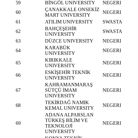
59
BİNGÖL UNIVERSITY
NEGERI
ÇANAKKALE ONSEKİZ
60
NEGERI
MART UNIVERSITY
61
ATILIM UNIVERSITY
SWASTA
BAHÇEŞEHİR
62
SWASTA
UNIVERSITY
63
DÜZCE UNIVERSITY
NEGERI
KARABÜK
64
NEGERI
UNIVERSITY
KIRIKKALE
65
NEGERI
UNIVERSITY
ESKİŞEHİR TEKNİK
66
NEGERI
UNIVERSITY
KAHRAMANMARAŞ
67
SÜTÇÜ İMAM
NEGERI
UNIVERSITY
TEKİRDAĞ NAMIK
68
NEGERI
KEMAL UNIVERSITY
ADANA ALPARSLAN
TÜRKEŞ BİLİM VE
69
NEGERI
TEKNOLOJİ
UNIVERSITY