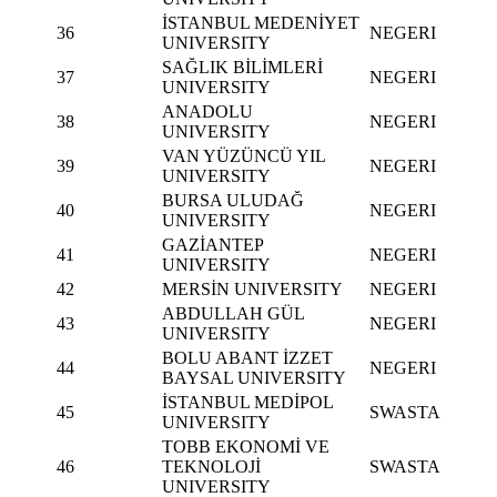
İSTANBUL MEDENİYET
36
NEGERI
UNIVERSITY
SAĞLIK BİLİMLERİ
37
NEGERI
UNIVERSITY
ANADOLU
38
NEGERI
UNIVERSITY
VAN YÜZÜNCÜ YIL
39
NEGERI
UNIVERSITY
BURSA ULUDAĞ
40
NEGERI
UNIVERSITY
GAZİANTEP
41
NEGERI
UNIVERSITY
42
MERSİN UNIVERSITY
NEGERI
ABDULLAH GÜL
43
NEGERI
UNIVERSITY
BOLU ABANT İZZET
44
NEGERI
BAYSAL UNIVERSITY
İSTANBUL MEDİPOL
45
SWASTA
UNIVERSITY
TOBB EKONOMİ VE
46
TEKNOLOJİ
SWASTA
UNIVERSITY