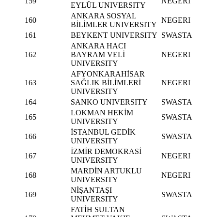
159
NEGERI
EYLÜL UNIVERSITY
ANKARA SOSYAL
160
NEGERI
BİLİMLER UNIVERSITY
161
BEYKENT UNIVERSITY
SWASTA
ANKARA HACI
162
BAYRAM VELİ
NEGERI
UNIVERSITY
AFYONKARAHİSAR
163
SAĞLIK BİLİMLERİ
NEGERI
UNIVERSITY
164
SANKO UNIVERSITY
SWASTA
LOKMAN HEKİM
165
SWASTA
UNIVERSITY
İSTANBUL GEDİK
166
SWASTA
UNIVERSITY
İZMİR DEMOKRASİ
167
NEGERI
UNIVERSITY
MARDİN ARTUKLU
168
NEGERI
UNIVERSITY
NİŞANTAŞI
169
SWASTA
UNIVERSITY
FATİH SULTAN