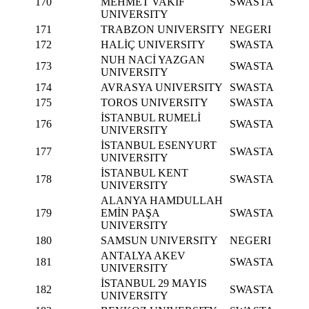
170
MEHMET VAKIF
SWASTA
UNIVERSITY
171
TRABZON UNIVERSITY
NEGERI
172
HALİÇ UNIVERSITY
SWASTA
NUH NACİ YAZGAN
173
SWASTA
UNIVERSITY
174
AVRASYA UNIVERSITY
SWASTA
175
TOROS UNIVERSITY
SWASTA
İSTANBUL RUMELİ
176
SWASTA
UNIVERSITY
İSTANBUL ESENYURT
177
SWASTA
UNIVERSITY
İSTANBUL KENT
178
SWASTA
UNIVERSITY
ALANYA HAMDULLAH
179
EMİN PAŞA
SWASTA
UNIVERSITY
180
SAMSUN UNIVERSITY
NEGERI
ANTALYA AKEV
181
SWASTA
UNIVERSITY
İSTANBUL 29 MAYIS
182
SWASTA
UNIVERSITY