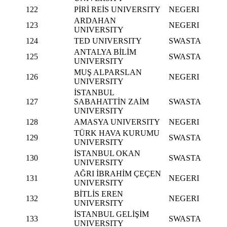
122
PİRİ REİS UNIVERSITY
NEGERI
ARDAHAN
123
NEGERI
UNIVERSITY
124
TED UNIVERSITY
SWASTA
ANTALYA BİLİM
125
SWASTA
UNIVERSITY
MUŞ ALPARSLAN
126
NEGERI
UNIVERSITY
İSTANBUL
127
SABAHATTİN ZAİM
SWASTA
UNIVERSITY
128
AMASYA UNIVERSITY
NEGERI
TÜRK HAVA KURUMU
129
SWASTA
UNIVERSITY
İSTANBUL OKAN
130
SWASTA
UNIVERSITY
AĞRI İBRAHİM ÇEÇEN
131
NEGERI
UNIVERSITY
BİTLİS EREN
132
NEGERI
UNIVERSITY
İSTANBUL GELİŞİM
133
SWASTA
UNIVERSITY