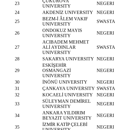
ÇUKUROVA
23
NEGERI
UNIVERSITY
24
AKDENİZ UNIVERSITY
NEGERI
BEZM-İ ÂLEM VAKIF
25
SWASTA
UNIVERSITY
ONDOKUZ MAYIS
26
NEGERI
UNIVERSITY
ACIBADEM MEHMET
27
ALİ AYDINLAR
SWASTA
UNIVERSITY
28
SAKARYA UNIVERSITY
NEGERI
ESKİŞEHİR
29
OSMANGAZİ
NEGERI
UNIVERSITY
30
İNÖNÜ UNIVERSITY
NEGERI
31
ÇANKAYA UNIVERSITY
SWASTA
32
KOCAELİ UNIVERSITY
NEGERI
SÜLEYMAN DEMİREL
33
NEGERI
UNIVERSITY
ANKARA YILDIRIM
34
NEGERI
BEYAZIT UNIVERSITY
İZMİR KATİP ÇELEBİ
35
NEGERI
UNIVERSITY